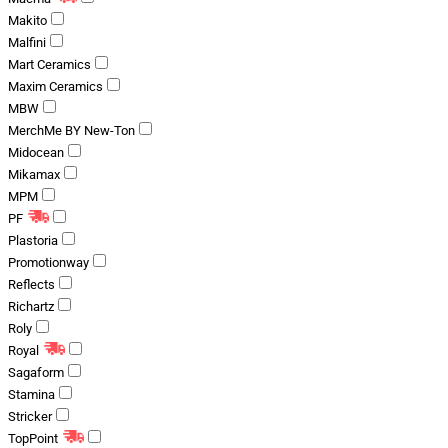
Makito
Malfini
Mart Ceramics
Maxim Ceramics
MBW
MerchMe BY New-Ton
Midocean
Mikamax
MPM
PF
Plastoria
Promotionway
Reflects
Richartz
Roly
Royal
Sagaform
Stamina
Stricker
TopPoint