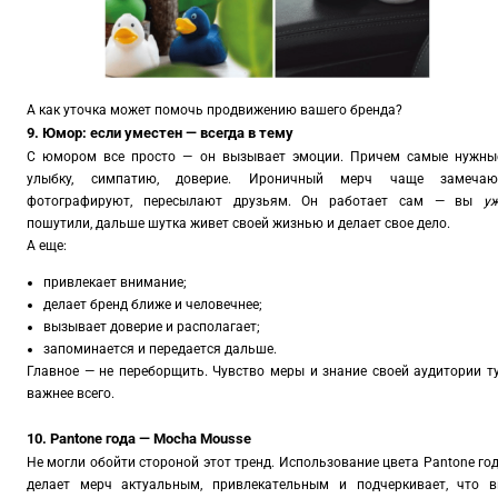
А как уточка может помочь продвижению вашего бренда?
9. Юмор: если уместен — всегда в тему
С юмором все просто — он вызывает эмоции. Причем самые нужны
улыбку, симпатию, доверие. Ироничный мерч чаще замечаю
фотографируют, пересылают друзьям. Он работает сам — вы
у
пошутили, дальше шутка живет своей жизнью и делает свое дело.
А еще:
привлекает внимание;
делает бренд ближе и человечнее;
вызывает доверие и располагает;
запоминается и передается дальше.
Главное — не переборщить. Чувство меры и знание своей аудитории т
важнее всего.
10. Pantone года — Mocha Mousse
Не могли обойти стороной этот тренд. Использование цвета Pantone го
делает мерч актуальным, привлекательным и подчеркивает, что 