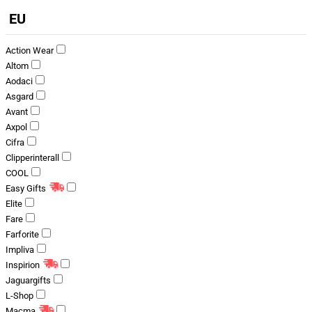
EU
Action Wear
Altom
Aodaci
Asgard
Avant
Axpol
Cifra
Clipperinterall
COOL
Easy Gifts
Elite
Fare
Farforite
Impliva
Inspirion
Jaguargifts
L-Shop
Macma