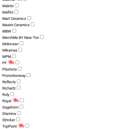
Makito
Malfini
Mart Ceramics
Maxim Ceramics
MBW
MerchMe BY New-Ton
Midocean
Mikamax
MPM
PF
Plastoria
Promotionway
Reflects
Richartz
Roly
Royal
Sagaform
Stamina
Stricker
TopPoint