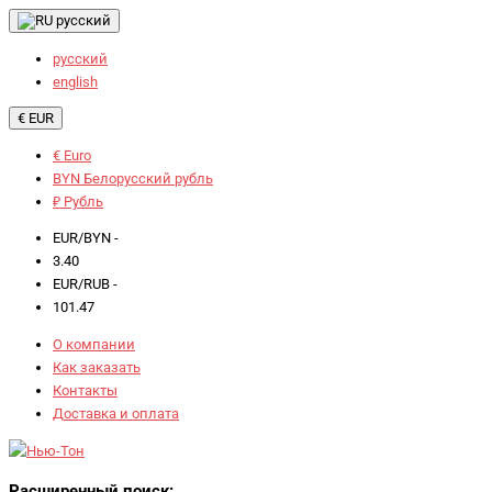
русский
русский
english
€ EUR
€ Euro
BYN Белорусский рубль
₽ Рубль
EUR/BYN -
3.40
EUR/RUB -
101.47
О компании
Как заказать
Контакты
Доставка и оплата
Расширенный поиск: