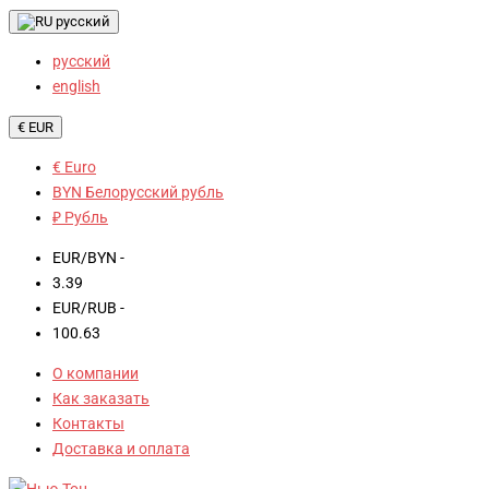
русский
русский
english
€ EUR
€ Euro
BYN Белорусский рубль
₽ Рубль
EUR/BYN -
3.39
EUR/RUB -
100.63
О компании
Как заказать
Контакты
Доставка и оплата