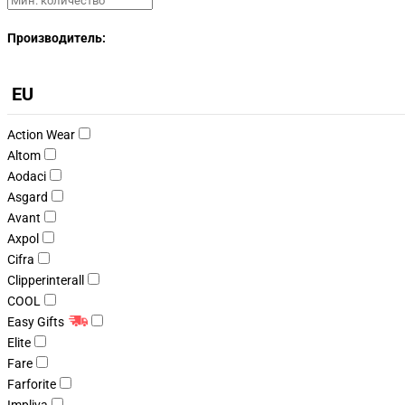
Производитель:
EU
Action Wear
Altom
Aodaci
Asgard
Avant
Axpol
Cifra
Clipperinterall
COOL
Easy Gifts
Elite
Fare
Farforite