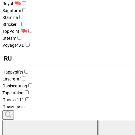
Royal
Sagaform
Stamina
Stricker
TopPoint
Utteam
Voyager XD
RU
Happygifts
Lasergraf
Oasiscatalog
Topcatalog
Проект111
Применить