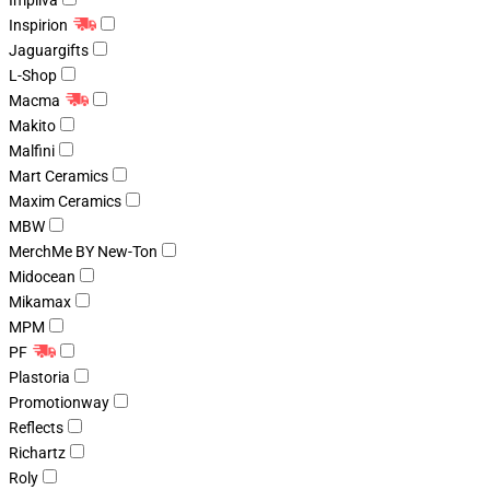
Impliva
Inspirion
Jaguargifts
L-Shop
Macma
Makito
Malfini
Mart Ceramics
Maxim Ceramics
MBW
MerchMe BY New-Ton
Midocean
Mikamax
MPM
PF
Plastoria
Promotionway
Reflects
Richartz
Roly