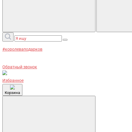
#королеваподарков
Обратный звонок
Избранное
Корзина