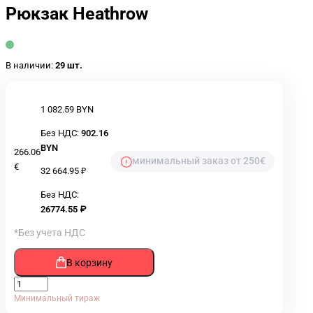
Рюкзак Heathrow
В наличии:
29 шт.
1 082.59 BYN
Без НДС:
902.16
BYN
266.06
минимальный заказ от 250€
€
32 664.95 ₽
Без НДС:
26774.55 ₽
*Без учета НДС
В корзину
Минимальный тираж