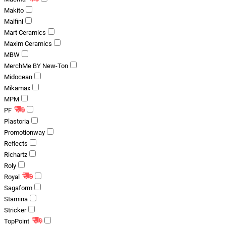
Makito
Malfini
Mart Ceramics
Maxim Ceramics
MBW
MerchMe BY New-Ton
Midocean
Mikamax
MPM
PF
Plastoria
Promotionway
Reflects
Richartz
Roly
Royal
Sagaform
Stamina
Stricker
TopPoint