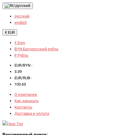
русский
русский
english
€ EUR
€ Euro
BYN Белорусский рубль
₽ Рубль
EUR/BYN -
3.39
EUR/RUB -
100.63
О компании
Как заказать
Контакты
Доставка и оплата
Расширенный поиск: