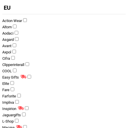
EU
Action Wear
Altom
Aodaci
Asgard
Avant
Axpol
Cifra
Clipperinterall
COOL
Easy Gifts
Elite
Fare
Farforite
Impliva
Inspirion
Jaguargifts
L-Shop
Macma