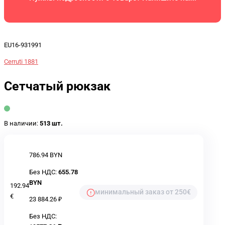
EU16-931991
Cerruti 1881
Сетчатый рюкзак
В наличии:
513 шт.
786.94 BYN
Без НДС:
655.78
BYN
192.94
минимальный заказ от 250€
€
23 884.26 ₽
Без НДС: