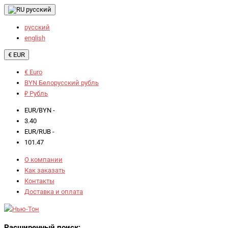
русский
русский
english
€ EUR
€ Euro
BYN Белорусский рубль
₽ Рубль
EUR/BYN -
3.40
EUR/RUB -
101.47
О компании
Как заказать
Контакты
Доставка и оплата
Расширенный поиск: