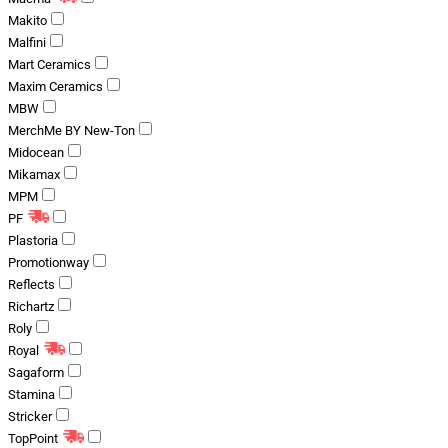
Makito
Malfini
Mart Ceramics
Maxim Ceramics
MBW
MerchMe BY New-Ton
Midocean
Mikamax
MPM
PF
Plastoria
Promotionway
Reflects
Richartz
Roly
Royal
Sagaform
Stamina
Stricker
TopPoint