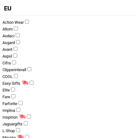
EU
Action Wear
Altom
Aodaci
Asgard
Avant
Axpol
Cifra
Clipperinterall
COOL
Easy Gifts
Elite
Fare
Farforite
Impliva
Inspirion
Jaguargifts
L-Shop
Macma