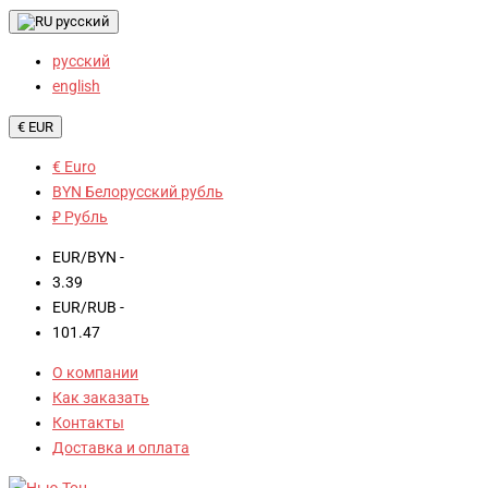
русский
русский
english
€ EUR
€ Euro
BYN Белорусский рубль
₽ Рубль
EUR/BYN -
3.39
EUR/RUB -
101.47
О компании
Как заказать
Контакты
Доставка и оплата