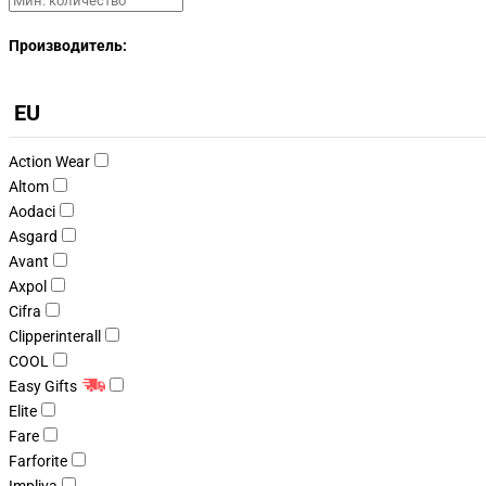
Производитель:
EU
Action Wear
Altom
Aodaci
Asgard
Avant
Axpol
Cifra
Clipperinterall
COOL
Easy Gifts
Elite
Fare
Farforite