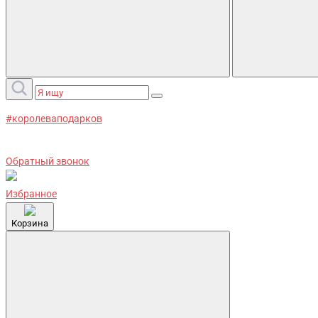
#королеваподарков
Обратный звонок
Избранное
Корзина