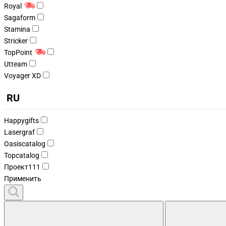
Royal
Sagaform
Stamina
Stricker
TopPoint
Utteam
Voyager XD
RU
Happygifts
Lasergraf
Oasiscatalog
Topcatalog
Проект111
Применить