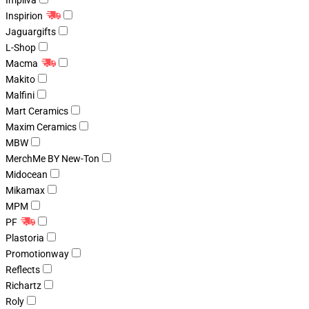
Impliva
Inspirion
Jaguargifts
L-Shop
Macma
Makito
Malfini
Mart Ceramics
Maxim Ceramics
MBW
MerchMe BY New-Ton
Midocean
Mikamax
MPM
PF
Plastoria
Promotionway
Reflects
Richartz
Roly