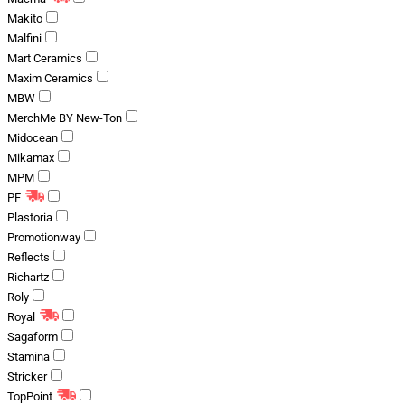
Makito
Malfini
Mart Ceramics
Maxim Ceramics
MBW
MerchMe BY New-Ton
Midocean
Mikamax
MPM
PF
Plastoria
Promotionway
Reflects
Richartz
Roly
Royal
Sagaform
Stamina
Stricker
TopPoint