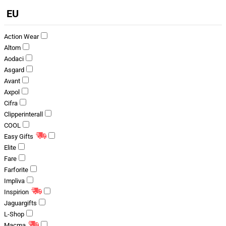
EU
Action Wear
Altom
Aodaci
Asgard
Avant
Axpol
Cifra
Clipperinterall
COOL
Easy Gifts
Elite
Fare
Farforite
Impliva
Inspirion
Jaguargifts
L-Shop
Macma