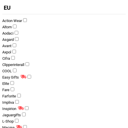
EU
Action Wear
Altom
Aodaci
Asgard
Avant
Axpol
Cifra
Clipperinterall
COOL
Easy Gifts
Elite
Fare
Farforite
Impliva
Inspirion
Jaguargifts
L-Shop
Macma