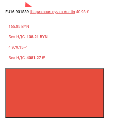
EU16-931839
Шариковая ручка Austin
40.93 €
165.85 BYN
Без НДС:
138.21 BYN
4 979.15 ₽
Без НДС:
4081.27 ₽