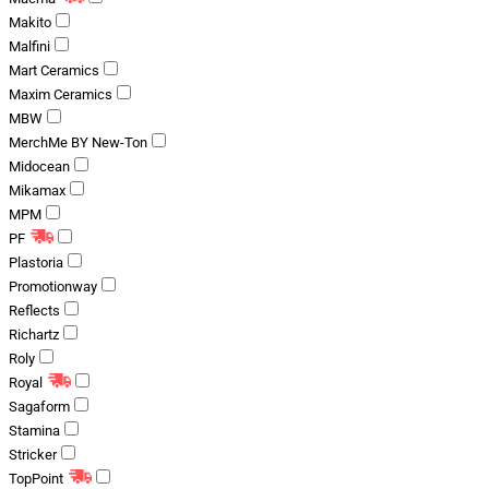
Makito
Malfini
Mart Ceramics
Maxim Ceramics
MBW
MerchMe BY New-Ton
Midocean
Mikamax
MPM
PF
Plastoria
Promotionway
Reflects
Richartz
Roly
Royal
Sagaform
Stamina
Stricker
TopPoint