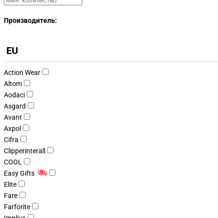
Производитель:
EU
Action Wear
Altom
Aodaci
Asgard
Avant
Axpol
Cifra
Clipperinterall
COOL
Easy Gifts
Elite
Fare
Farforite