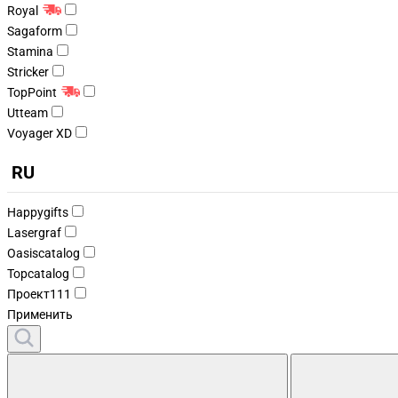
Royal
Sagaform
Stamina
Stricker
TopPoint
Utteam
Voyager XD
RU
Happygifts
Lasergraf
Oasiscatalog
Topcatalog
Проект111
Применить