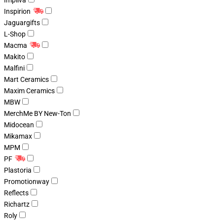
Impliva
Inspirion
Jaguargifts
L-Shop
Macma
Makito
Malfini
Mart Ceramics
Maxim Ceramics
MBW
MerchMe BY New-Ton
Midocean
Mikamax
MPM
PF
Plastoria
Promotionway
Reflects
Richartz
Roly