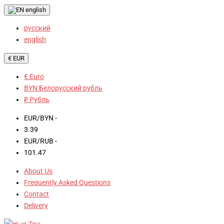
english
русский
english
€ EUR
€ Euro
BYN Белорусский рубль
₽ Рубль
EUR/BYN -
3.39
EUR/RUB -
101.47
About Us
Frequently Asked Questions
Contact
Delivery