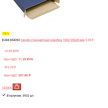
-75 %
EU44-654262
Синяя стандартная коробка 165x125x25 мм
3.33 €
13.55 BYN
Без НДС:
11.29 BYN
412.23 ₽
Без НДС:
337.89 ₽
13.34 €
В наличии:
3932 шт.