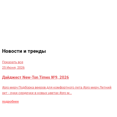
Новости и тренды
Показать все
25 Июня, 2026
Дайджест New-Ton Times №9, 2026
#pro мерч Подборка вееров для комфортного лета #pro мерч Летний
хит - очки-сердечки в новых цветах #pro м...
подробнее