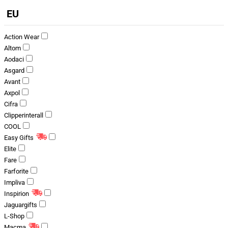
EU
Action Wear
Altom
Aodaci
Asgard
Avant
Axpol
Cifra
Clipperinterall
COOL
Easy Gifts
Elite
Fare
Farforite
Impliva
Inspirion
Jaguargifts
L-Shop
Macma