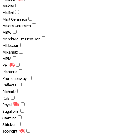
Makito
Malfini
Mart Ceramics
Maxim Ceramics
MBW
MerchMe BY New-Ton
Midocean
Mikamax
MPM
PF
Plastoria
Promotionway
Reflects
Richartz
Roly
Royal
Sagaform
Stamina
Stricker
TopPoint