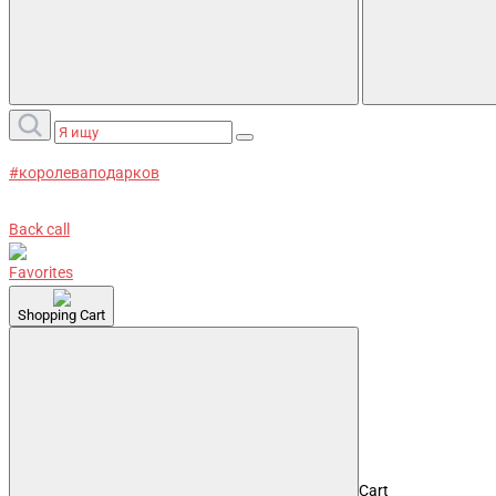
#королеваподарков
Back call
Favorites
Shopping Cart
Cart