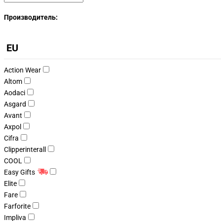
Производитель:
EU
Action Wear
Altom
Aodaci
Asgard
Avant
Axpol
Cifra
Clipperinterall
COOL
Easy Gifts
Elite
Fare
Farforite
Impliva