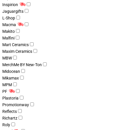
Inspirion
Jaguargifts
L-Shop
Macma
Makito
Malfini
Mart Ceramics
Maxim Ceramics
MBW
MerchMe BY New-Ton
Midocean
Mikamax
MPM
PF
Plastoria
Promotionway
Reflects
Richartz
Roly