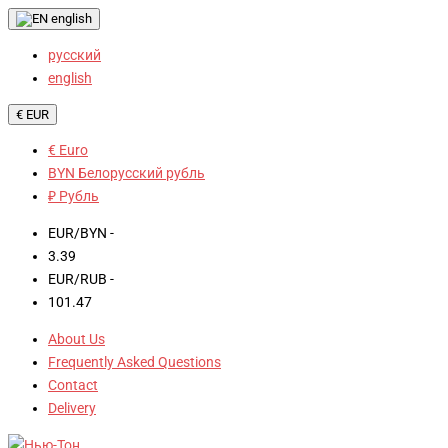
english
русский
english
€ EUR
€ Euro
BYN Белорусский рубль
₽ Рубль
EUR/BYN -
3.39
EUR/RUB -
101.47
About Us
Frequently Asked Questions
Contact
Delivery