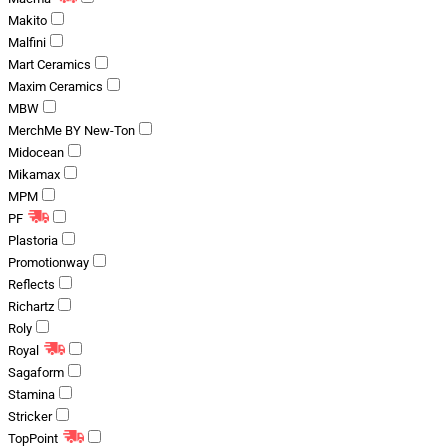
Makito
Malfini
Mart Ceramics
Maxim Ceramics
MBW
MerchMe BY New-Ton
Midocean
Mikamax
MPM
PF
Plastoria
Promotionway
Reflects
Richartz
Roly
Royal
Sagaform
Stamina
Stricker
TopPoint