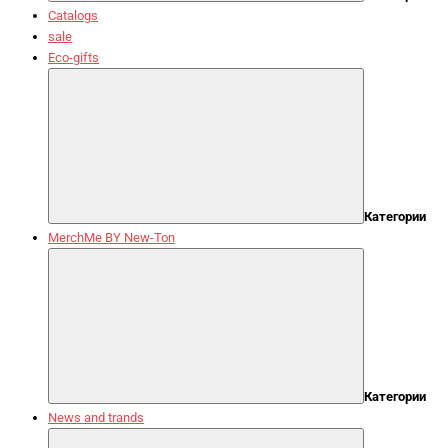
Catalogs
sale
Eco-gifts
Категории
MerchMe BY New-Ton
Категории
News and trands