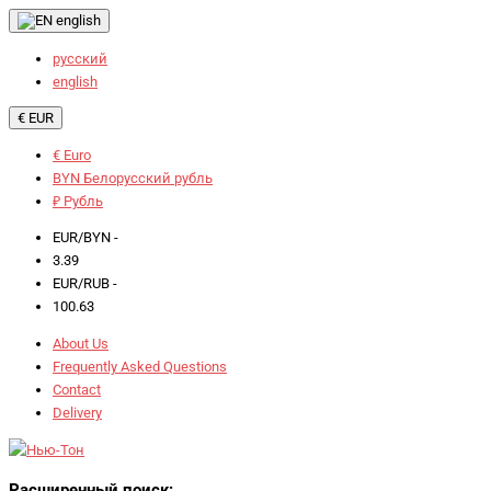
english
русский
english
€ EUR
€ Euro
BYN Белорусский рубль
₽ Рубль
EUR/BYN -
3.39
EUR/RUB -
100.63
About Us
Frequently Asked Questions
Contact
Delivery
Расширенный поиск: