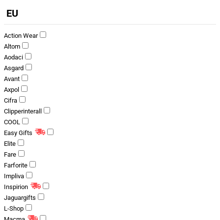
EU
Action Wear
Altom
Aodaci
Asgard
Avant
Axpol
Cifra
Clipperinterall
COOL
Easy Gifts
Elite
Fare
Farforite
Impliva
Inspirion
Jaguargifts
L-Shop
Macma