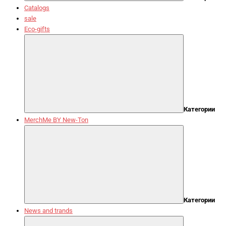
Catalogs
sale
Eco-gifts
Категории
MerchMe BY New-Ton
Категории
News and trands