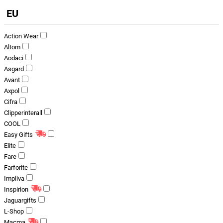
EU
Action Wear
Altom
Aodaci
Asgard
Avant
Axpol
Cifra
Clipperinterall
COOL
Easy Gifts
Elite
Fare
Farforite
Impliva
Inspirion
Jaguargifts
L-Shop
Macma