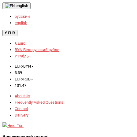
english
русский
english
€ EUR
€ Euro
BYN Белорусский рубль
₽ Рубль
EUR/BYN -
3.39
EUR/RUB -
101.47
About Us
Frequently Asked Questions
Contact
Delivery
Расширенный поиск: