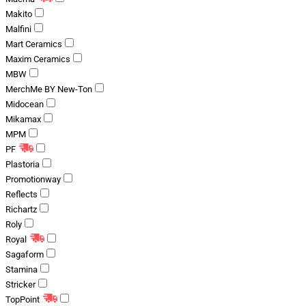
Makito
Malfini
Mart Ceramics
Maxim Ceramics
MBW
MerchMe BY New-Ton
Midocean
Mikamax
MPM
PF
Plastoria
Promotionway
Reflects
Richartz
Roly
Royal
Sagaform
Stamina
Stricker
TopPoint