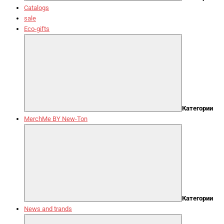
Catalogs
sale
Eco-gifts
Категории
MerchMe BY New-Ton
Категории
News and trands