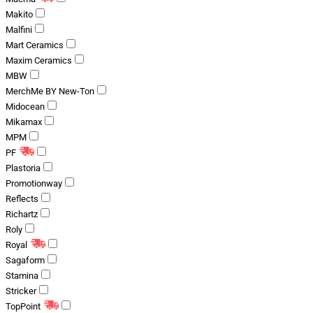
Makito
Malfini
Mart Ceramics
Maxim Ceramics
MBW
MerchMe BY New-Ton
Midocean
Mikamax
MPM
PF
Plastoria
Promotionway
Reflects
Richartz
Roly
Royal
Sagaform
Stamina
Stricker
TopPoint