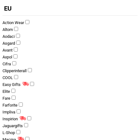
EU
Action Wear
Altom
Aodaci
Asgard
Avant
Axpol
Cifra
Clipperinterall
COOL
Easy Gifts
Elite
Fare
Farforite
Impliva
Inspirion
Jaguargifts
L-Shop
Macma