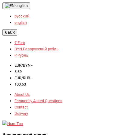
english
русский
english
€ EUR
€ Euro
BYN Белорусский рубль
₽ Рубль
EUR/BYN -
3.39
EUR/RUB -
100.63
About Us
Frequently Asked Questions
Contact
Delivery
Расширенный поиск: