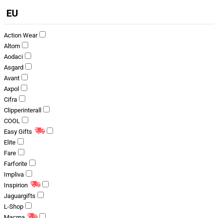
EU
Action Wear
Altom
Aodaci
Asgard
Avant
Axpol
Cifra
Clipperinterall
COOL
Easy Gifts
Elite
Fare
Farforite
Impliva
Inspirion
Jaguargifts
L-Shop
Macma