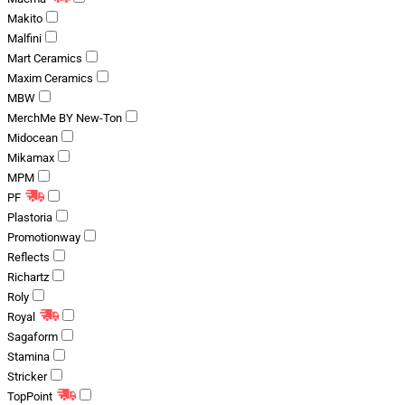
Makito
Malfini
Mart Ceramics
Maxim Ceramics
MBW
MerchMe BY New-Ton
Midocean
Mikamax
MPM
PF
Plastoria
Promotionway
Reflects
Richartz
Roly
Royal
Sagaform
Stamina
Stricker
TopPoint