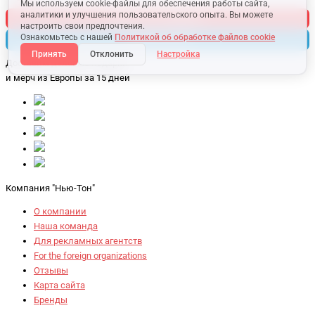
Мы используем cookie-файлы для обеспечения работы сайта,
аналитики и улучшения пользовательского опыта. Вы можете
подписаться на дайджест
настроить свои предпочтения.
Ознакомьтесь с нашей
Политикой об обработке файлов cookie
Telegram-канал
Принять
Отклонить
Настройка
Доставим деловые подарки
и мерч
из Европы за 15 дней
Компания "Нью-Тон"
О компании
Наша команда
Для рекламных агентств
For the foreign organizations
Отзывы
Карта сайта
Бренды