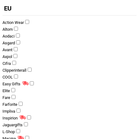
EU
Action Wear
Altom
Aodaci
Asgard
Avant
Axpol
Cifra
Clipperinterall
COOL
Easy Gifts
Elite
Fare
Farforite
Impliva
Inspirion
Jaguargifts
L-Shop
Macma