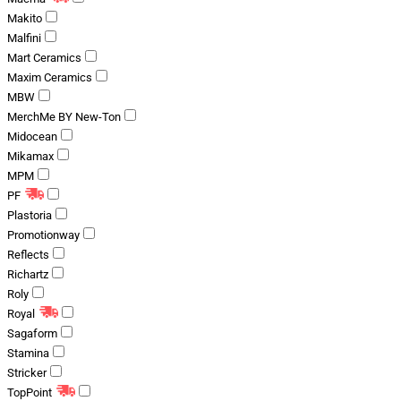
Makito
Malfini
Mart Ceramics
Maxim Ceramics
MBW
MerchMe BY New-Ton
Midocean
Mikamax
MPM
PF
Plastoria
Promotionway
Reflects
Richartz
Roly
Royal
Sagaform
Stamina
Stricker
TopPoint