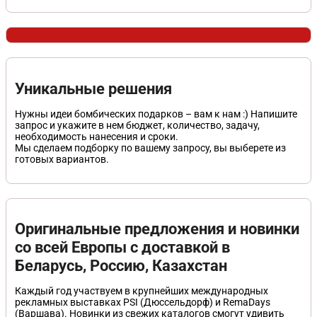
Рекламное сопровождение
Уникальные решения
• бумажные и электронные каталоги
• возможность выгрузки каталогов на сайт
• исходники всех рекламных материалов
Нужны идеи бомбических подарков – вам к нам :) Напишите
• регулярные рассылки без наших логотипов
запрос и укажите в нем бюджет, количество, задачу,
и адресных блоков
необходимость нанесения и сроки.
• сопровождение на европейских выставках
Мы сделаем подборку по вашему запросу, вы выберете из
готовых вариантов.
Оригинальные предложения и новинки
со всей Европы с доставкой в
Беларусь, Россию, Казахстан
Каждый год участвуем в крупнейших международных
рекламных выставках PSI (Дюссельдорф) и RemaDays
(Варшава). Новинки из свежих каталогов смогут удивить