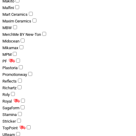
Makito
Malfini
Mart Ceramics
Maxim Ceramics
MBW
MerchMe BY New-Ton
Midocean
Mikamax
MPM
PF
Plastoria
Promotionway
Reflects
Richartz
Roly
Royal
Sagaform
Stamina
Stricker
TopPoint
Utteam