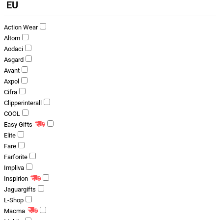
EU
Action Wear
Altom
Aodaci
Asgard
Avant
Axpol
Cifra
Clipperinterall
COOL
Easy Gifts
Elite
Fare
Farforite
Impliva
Inspirion
Jaguargifts
L-Shop
Macma