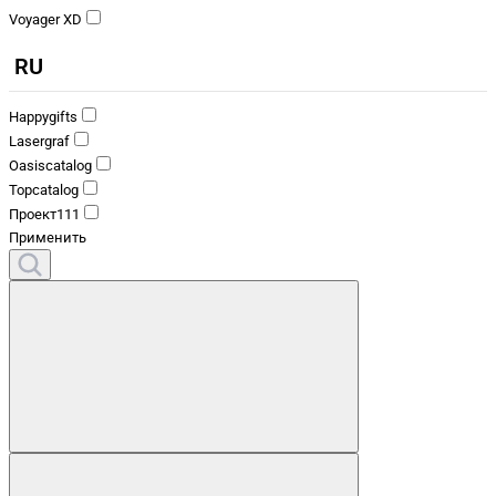
Voyager XD
RU
Happygifts
Lasergraf
Oasiscatalog
Topcatalog
Проект111
Применить