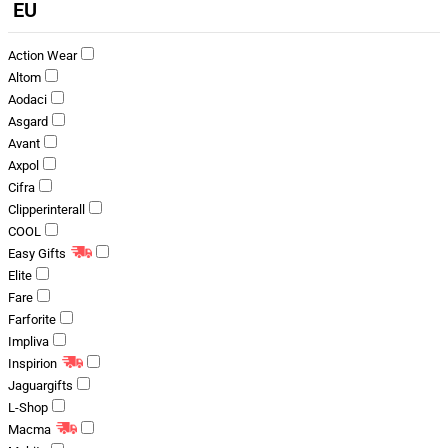
EU
Action Wear
Altom
Aodaci
Asgard
Avant
Axpol
Cifra
Clipperinterall
COOL
Easy Gifts
Elite
Fare
Farforite
Impliva
Inspirion
Jaguargifts
L-Shop
Macma