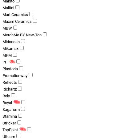
Makito
Malfini
Mart Ceramics
Maxim Ceramics
MBW
MerchMe BY New-Ton
Midocean
Mikamax
MPM
PF
Plastoria
Promotionway
Reflects
Richartz
Roly
Royal
Sagaform
Stamina
Stricker
TopPoint
Utteam