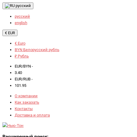
русский
русский
english
€ EUR
€ Euro
BYN Белорусский рубль
₽ Рубль
EUR/BYN -
3.40
EUR/RUB -
101.95
О компании
Как заказать
Контакты
Доставка и оплата
Расширенный поиск: