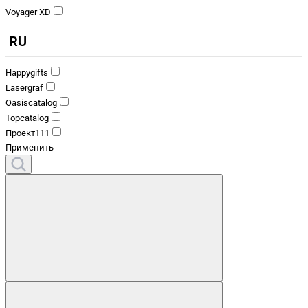
Voyager XD
RU
Happygifts
Lasergraf
Oasiscatalog
Topcatalog
Проект111
Применить