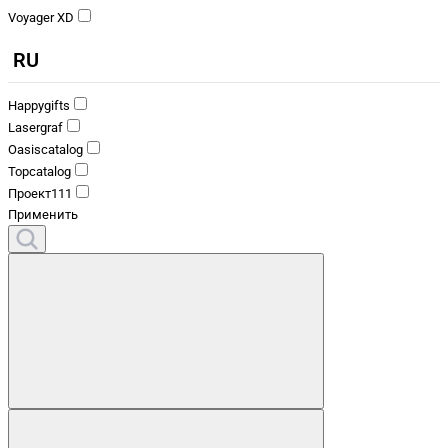
Voyager XD
RU
Happygifts
Lasergraf
Oasiscatalog
Topcatalog
Проект111
Применить