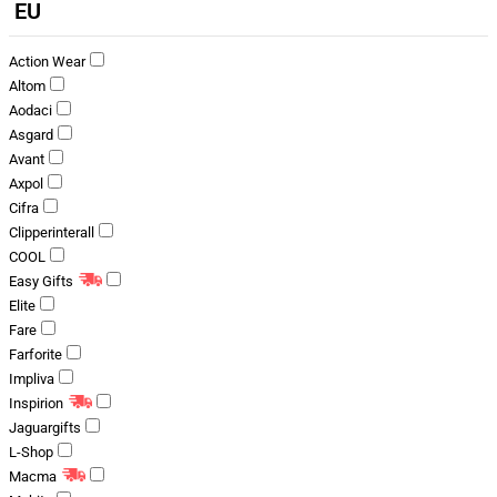
EU
Action Wear
Altom
Aodaci
Asgard
Avant
Axpol
Cifra
Clipperinterall
COOL
Easy Gifts
Elite
Fare
Farforite
Impliva
Inspirion
Jaguargifts
L-Shop
Macma