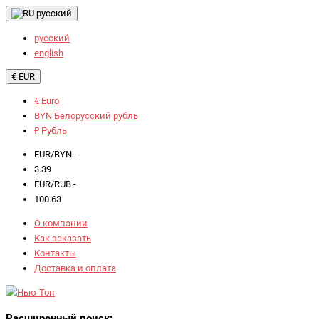
русский
русский
english
€ EUR
€ Euro
BYN Белорусский рубль
₽ Рубль
EUR/BYN -
3.39
EUR/RUB -
100.63
О компании
Как заказать
Контакты
Доставка и оплата
Расширенный поиск: