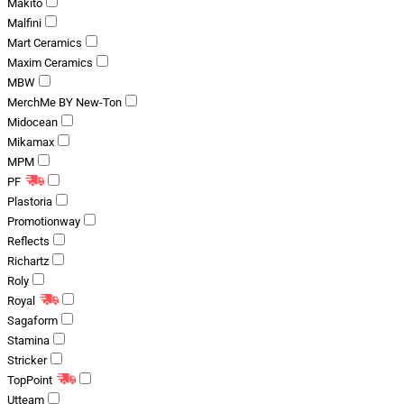
Makito
Malfini
Mart Ceramics
Maxim Ceramics
MBW
MerchMe BY New-Ton
Midocean
Mikamax
MPM
PF
Plastoria
Promotionway
Reflects
Richartz
Roly
Royal
Sagaform
Stamina
Stricker
TopPoint
Utteam