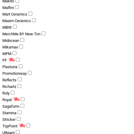
Makito
Malfini
Mart Ceramics
Maxim Ceramics
MBW
MerchMe BY New-Ton
Midocean
Mikamax
MPM
PF
Plastoria
Promotionway
Reflects
Richartz
Roly
Royal
Sagaform
Stamina
Stricker
TopPoint
Utteam