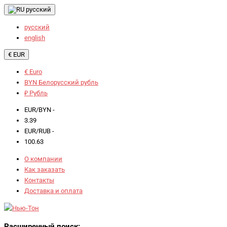
русский
русский
english
€ EUR
€ Euro
BYN Белорусский рубль
₽ Рубль
EUR/BYN -
3.39
EUR/RUB -
100.63
О компании
Как заказать
Контакты
Доставка и оплата
Расширенный поиск: