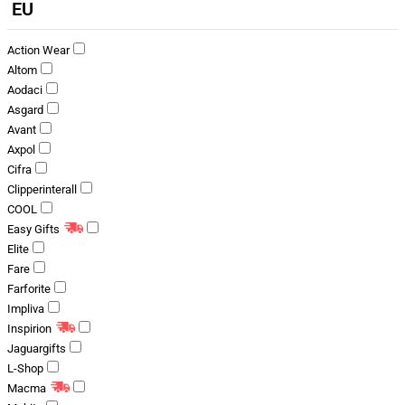
EU
Action Wear
Altom
Aodaci
Asgard
Avant
Axpol
Cifra
Clipperinterall
COOL
Easy Gifts
Elite
Fare
Farforite
Impliva
Inspirion
Jaguargifts
L-Shop
Macma