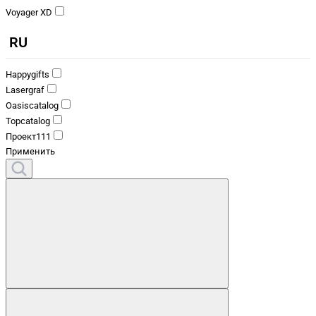
Voyager XD
RU
Happygifts
Lasergraf
Oasiscatalog
Topcatalog
Проект111
Применить