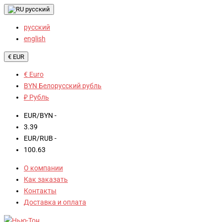
русский
русский
english
€ EUR
€ Euro
BYN Белорусский рубль
₽ Рубль
EUR/BYN -
3.39
EUR/RUB -
100.63
О компании
Как заказать
Контакты
Доставка и оплата