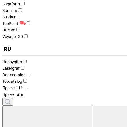
Sagaform
Stamina
Stricker
TopPoint
Utteam
Voyager XD
RU
Happygifts
Lasergraf
Oasiscatalog
Topcatalog
Проект111
Применить