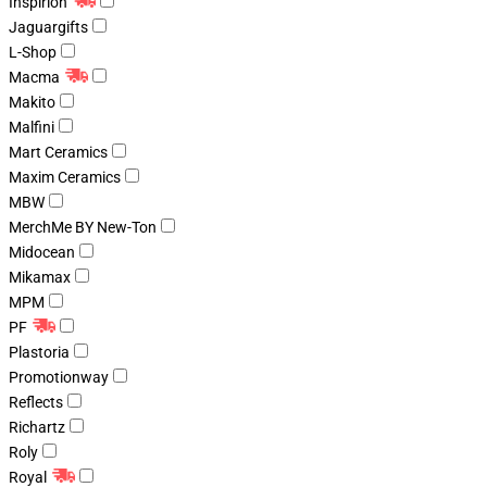
Inspirion
Jaguargifts
L-Shop
Macma
Makito
Malfini
Mart Ceramics
Maxim Ceramics
MBW
MerchMe BY New-Ton
Midocean
Mikamax
MPM
PF
Plastoria
Promotionway
Reflects
Richartz
Roly
Royal