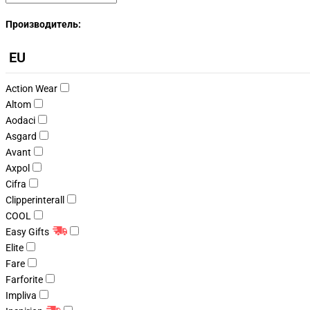
Производитель:
EU
Action Wear
Altom
Aodaci
Asgard
Avant
Axpol
Cifra
Clipperinterall
COOL
Easy Gifts
Elite
Fare
Farforite
Impliva