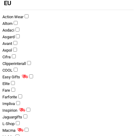
EU
Action Wear
Altom
Aodaci
Asgard
Avant
Axpol
Cifra
Clipperinterall
COOL
Easy Gifts
Elite
Fare
Farforite
Impliva
Inspirion
Jaguargifts
L-Shop
Macma