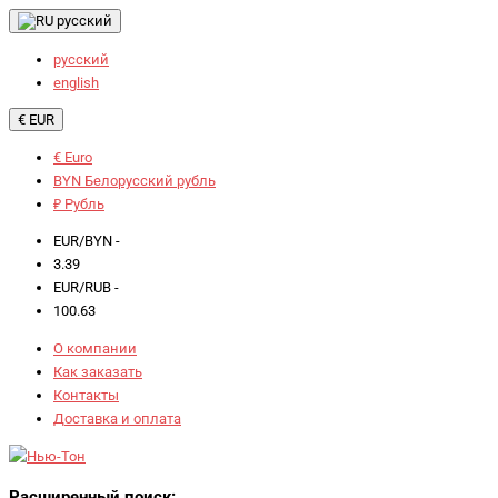
русский
русский
english
€ EUR
€ Euro
BYN Белорусский рубль
₽ Рубль
EUR/BYN -
3.39
EUR/RUB -
100.63
О компании
Как заказать
Контакты
Доставка и оплата
Расширенный поиск: