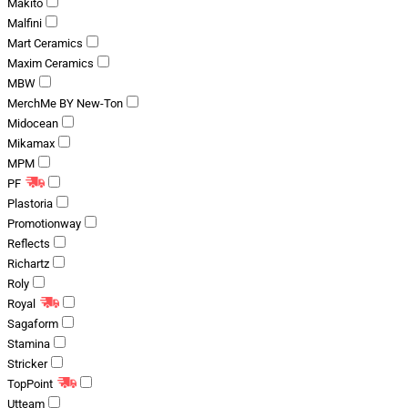
Makito
Malfini
Mart Ceramics
Maxim Ceramics
MBW
MerchMe BY New-Ton
Midocean
Mikamax
MPM
PF
Plastoria
Promotionway
Reflects
Richartz
Roly
Royal
Sagaform
Stamina
Stricker
TopPoint
Utteam