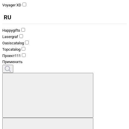
Voyager XD
RU
Happygifts
Lasergraf
Oasiscatalog
Topcatalog
Проект111
Применить