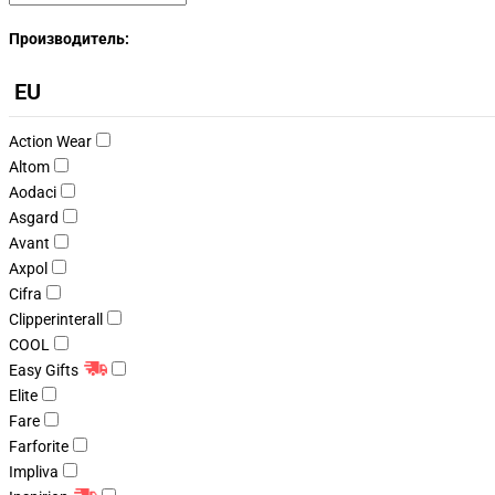
Производитель:
EU
Action Wear
Altom
Aodaci
Asgard
Avant
Axpol
Cifra
Clipperinterall
COOL
Easy Gifts
Elite
Fare
Farforite
Impliva