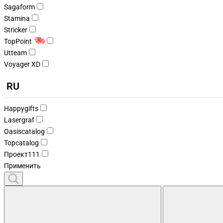
Sagaform
Stamina
Stricker
TopPoint
Utteam
Voyager XD
RU
Happygifts
Lasergraf
Oasiscatalog
Topcatalog
Проект111
Применить