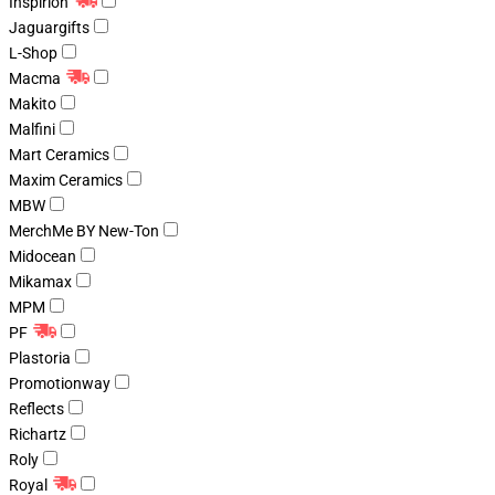
Inspirion
Jaguargifts
L-Shop
Macma
Makito
Malfini
Mart Ceramics
Maxim Ceramics
MBW
MerchMe BY New-Ton
Midocean
Mikamax
MPM
PF
Plastoria
Promotionway
Reflects
Richartz
Roly
Royal