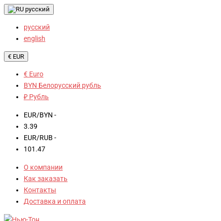
русский
русский
english
€ EUR
€ Euro
BYN Белорусский рубль
₽ Рубль
EUR/BYN -
3.39
EUR/RUB -
101.47
О компании
Как заказать
Контакты
Доставка и оплата