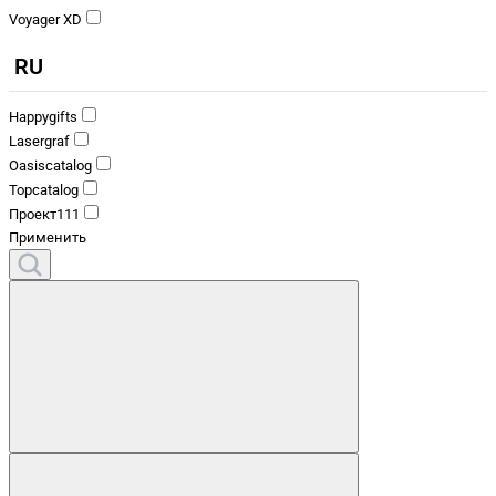
Voyager XD
RU
Happygifts
Lasergraf
Oasiscatalog
Topcatalog
Проект111
Применить