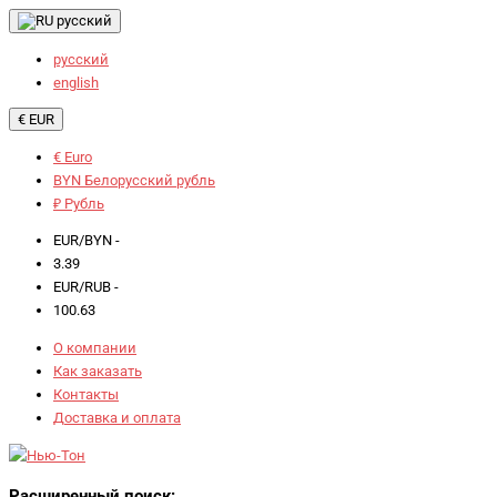
русский
русский
english
€ EUR
€ Euro
BYN Белорусский рубль
₽ Рубль
EUR/BYN -
3.39
EUR/RUB -
100.63
О компании
Как заказать
Контакты
Доставка и оплата
Расширенный поиск: