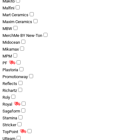
Makito
Malfini
Mart Ceramics
Maxim Ceramics
MBW
MerchMe BY New-Ton
Midocean
Mikamax
MPM
PF
Plastoria
Promotionway
Reflects
Richartz
Roly
Royal
Sagaform
Stamina
Stricker
TopPoint
Utteam