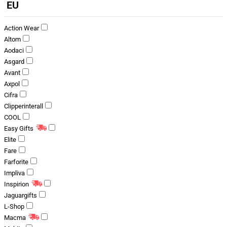
EU
Action Wear
Altom
Aodaci
Asgard
Avant
Axpol
Cifra
Clipperinterall
COOL
Easy Gifts
Elite
Fare
Farforite
Impliva
Inspirion
Jaguargifts
L-Shop
Macma