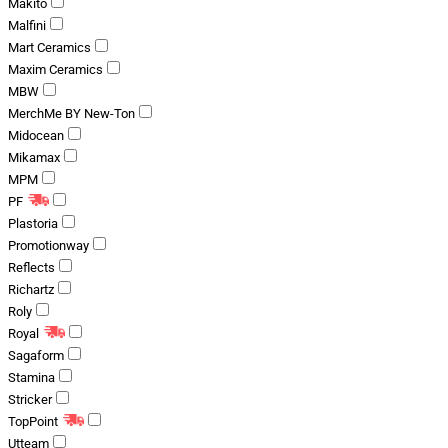
Makito
Malfini
Mart Ceramics
Maxim Ceramics
MBW
MerchMe BY New-Ton
Midocean
Mikamax
MPM
PF
Plastoria
Promotionway
Reflects
Richartz
Roly
Royal
Sagaform
Stamina
Stricker
TopPoint
Utteam