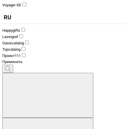
Voyager XD
RU
Happygifts
Lasergraf
Oasiscatalog
Topcatalog
Проект111
Применить