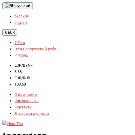
русский
русский
english
€ EUR
€ Euro
BYN Белорусский рубль
₽ Рубль
EUR/BYN -
3.38
EUR/RUB -
100.63
О компании
Как заказать
Контакты
Доставка и оплата
Расширенный поиск: