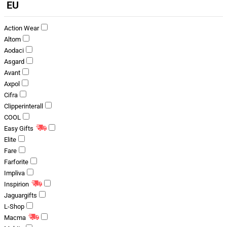
EU
Action Wear
Altom
Aodaci
Asgard
Avant
Axpol
Cifra
Clipperinterall
COOL
Easy Gifts
Elite
Fare
Farforite
Impliva
Inspirion
Jaguargifts
L-Shop
Macma