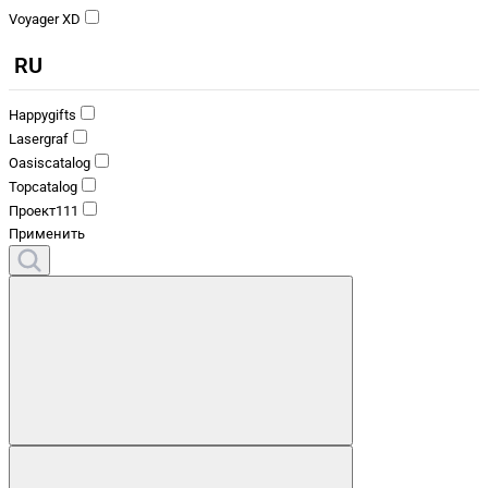
Voyager XD
RU
Happygifts
Lasergraf
Oasiscatalog
Topcatalog
Проект111
Применить