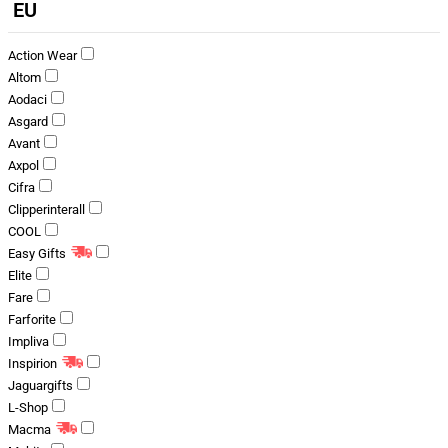
EU
Action Wear
Altom
Aodaci
Asgard
Avant
Axpol
Cifra
Clipperinterall
COOL
Easy Gifts
Elite
Fare
Farforite
Impliva
Inspirion
Jaguargifts
L-Shop
Macma