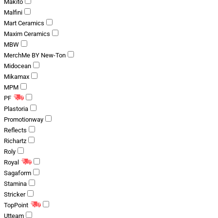
Makito
Malfini
Mart Ceramics
Maxim Ceramics
MBW
MerchMe BY New-Ton
Midocean
Mikamax
MPM
PF
Plastoria
Promotionway
Reflects
Richartz
Roly
Royal
Sagaform
Stamina
Stricker
TopPoint
Utteam