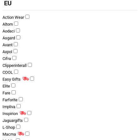
EU
Action Wear
Altom
Aodaci
Asgard
Avant
Axpol
Cifra
Clipperinterall
COOL
Easy Gifts
Elite
Fare
Farforite
Impliva
Inspirion
Jaguargifts
L-Shop
Macma