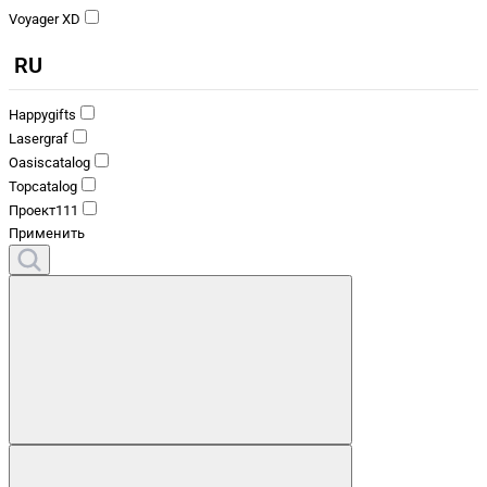
Voyager XD
RU
Happygifts
Lasergraf
Oasiscatalog
Topcatalog
Проект111
Применить