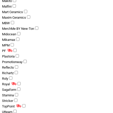
Makito
Malfini
Mart Ceramics
Maxim Ceramics
MBW
MerchMe BY New-Ton
Midocean
Mikamax
MPM
PF
Plastoria
Promotionway
Reflects
Richartz
Roly
Royal
Sagaform
Stamina
Stricker
TopPoint
Utteam