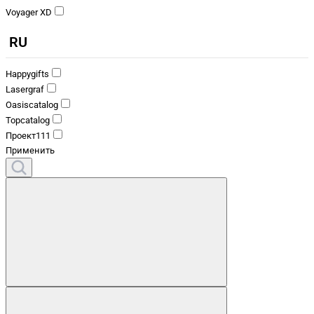
Voyager XD
RU
Happygifts
Lasergraf
Oasiscatalog
Topcatalog
Проект111
Применить