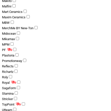
Makito
Malfini
Mart Ceramics
Maxim Ceramics
MBW
MerchMe BY New-Ton
Midocean
Mikamax
MPM
PF
Plastoria
Promotionway
Reflects
Richartz
Roly
Royal
Sagaform
Stamina
Stricker
TopPoint
Utteam