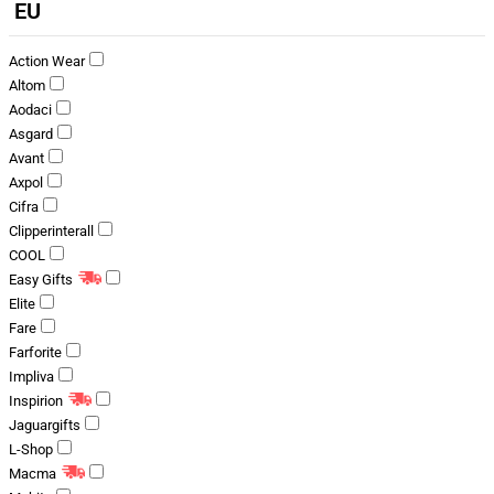
EU
Action Wear
Altom
Aodaci
Asgard
Avant
Axpol
Cifra
Clipperinterall
COOL
Easy Gifts
Elite
Fare
Farforite
Impliva
Inspirion
Jaguargifts
L-Shop
Macma