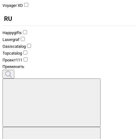
Voyager XD
RU
Happygifts
Lasergraf
Oasiscatalog
Topcatalog
Проект111
Применить