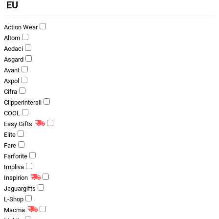
EU
Action Wear
Altom
Aodaci
Asgard
Avant
Axpol
Cifra
Clipperinterall
COOL
Easy Gifts
Elite
Fare
Farforite
Impliva
Inspirion
Jaguargifts
L-Shop
Macma