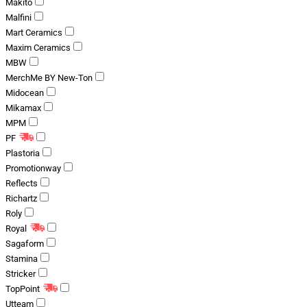
Makito
Malfini
Mart Ceramics
Maxim Ceramics
MBW
MerchMe BY New-Ton
Midocean
Mikamax
MPM
PF
Plastoria
Promotionway
Reflects
Richartz
Roly
Royal
Sagaform
Stamina
Stricker
TopPoint
Utteam