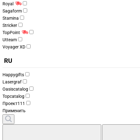
Royal
Sagaform
Stamina
Stricker
TopPoint
Utteam
Voyager XD
RU
Happygifts
Lasergraf
Oasiscatalog
Topcatalog
Проект111
Применить