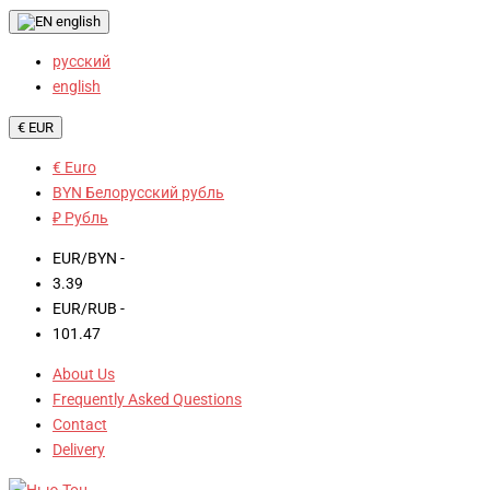
english
русский
english
€ EUR
€ Euro
BYN Белорусский рубль
₽ Рубль
EUR/BYN -
3.39
EUR/RUB -
101.47
About Us
Frequently Asked Questions
Contact
Delivery