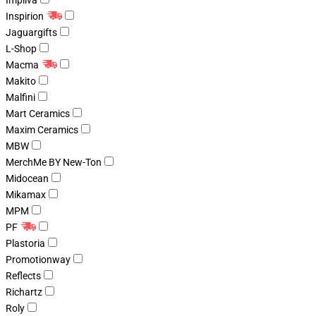
Impliva
Inspirion
Jaguargifts
L-Shop
Macma
Makito
Malfini
Mart Ceramics
Maxim Ceramics
MBW
MerchMe BY New-Ton
Midocean
Mikamax
MPM
PF
Plastoria
Promotionway
Reflects
Richartz
Roly