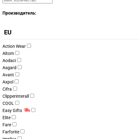
Производитель:
EU
Action Wear
Altom
Aodaci
Asgard
Avant
Axpol
Cifra
Clipperinterall
COOL
Easy Gifts
Elite
Fare
Farforite