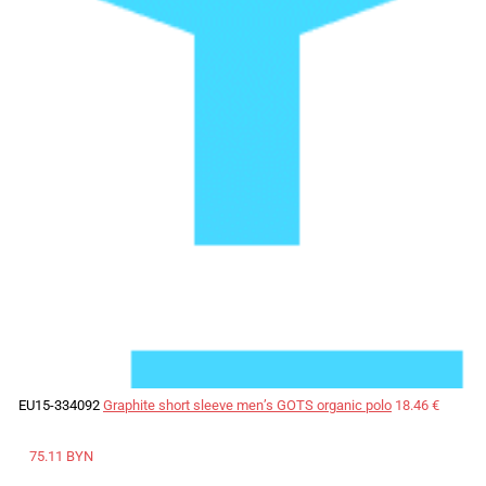
EU15-334092
Graphite short sleeve men’s GOTS organic polo
18.46 €
75.11 BYN