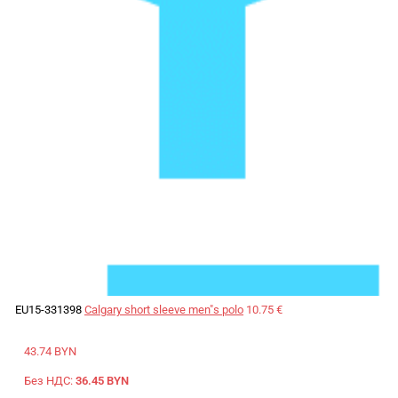
EU15-331398
Calgary short sleeve men"s polo
10.75 €
43.74 BYN
Без НДС:
36.45 BYN