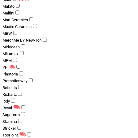
Makito
Malfini
Mart Ceramics
Maxim Ceramics
MBW
MerchMe BY New-Ton
Midocean
Mikamax
MPM
PF
Plastoria
Promotionway
Reflects
Richartz
Roly
Royal
Sagaform
Stamina
Stricker
TopPoint