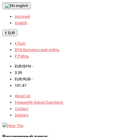
english
русский
english
€ EUR
€ Euro
BYN Белорусский рубль
₽ Рубль
EUR/BYN -
3.39
EUR/RUB -
101.47
About Us
Frequently Asked Questions
Contact
Delivery
Расширенный поиск: