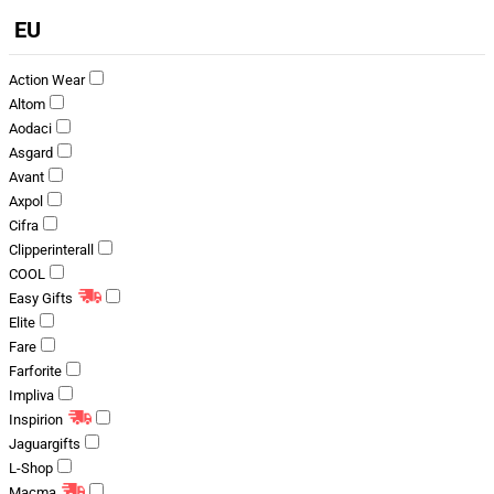
EU
Action Wear
Altom
Aodaci
Asgard
Avant
Axpol
Cifra
Clipperinterall
COOL
Easy Gifts
Elite
Fare
Farforite
Impliva
Inspirion
Jaguargifts
L-Shop
Macma