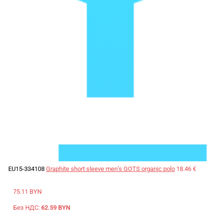
EU15-334108
Graphite short sleeve men’s GOTS organic polo
18.46 €
75.11 BYN
Без НДС:
62.59 BYN