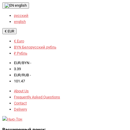
english
русский
english
€ EUR
€ Euro
BYN Белорусский рубль
₽ Рубль
EUR/BYN -
3.39
EUR/RUB -
101.47
About Us
Frequently Asked Questions
Contact
Delivery
Расширенный поиск: