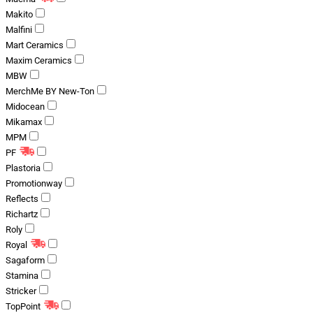
Makito
Malfini
Mart Ceramics
Maxim Ceramics
MBW
MerchMe BY New-Ton
Midocean
Mikamax
MPM
PF
Plastoria
Promotionway
Reflects
Richartz
Roly
Royal
Sagaform
Stamina
Stricker
TopPoint