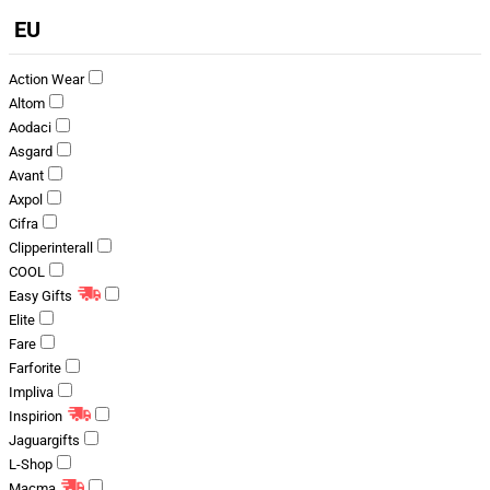
EU
Action Wear
Altom
Aodaci
Asgard
Avant
Axpol
Cifra
Clipperinterall
COOL
Easy Gifts
Elite
Fare
Farforite
Impliva
Inspirion
Jaguargifts
L-Shop
Macma