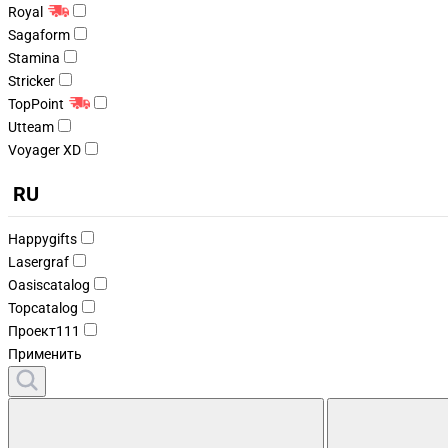
Royal
Sagaform
Stamina
Stricker
TopPoint
Utteam
Voyager XD
RU
Happygifts
Lasergraf
Oasiscatalog
Topcatalog
Проект111
Применить