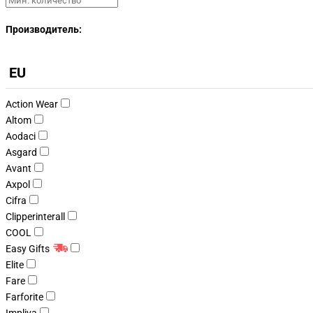
Производитель:
EU
Action Wear
Altom
Aodaci
Asgard
Avant
Axpol
Cifra
Clipperinterall
COOL
Easy Gifts
Elite
Fare
Farforite