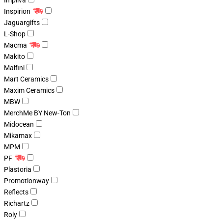
Impliva
Inspirion
Jaguargifts
L-Shop
Macma
Makito
Malfini
Mart Ceramics
Maxim Ceramics
MBW
MerchMe BY New-Ton
Midocean
Mikamax
MPM
PF
Plastoria
Promotionway
Reflects
Richartz
Roly