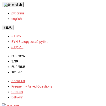
english
русский
english
€ EUR
€ Euro
BYN Белорусский рубль
₽ Рубль
EUR/BYN -
3.39
EUR/RUB -
101.47
About Us
Frequently Asked Questions
Contact
Delivery