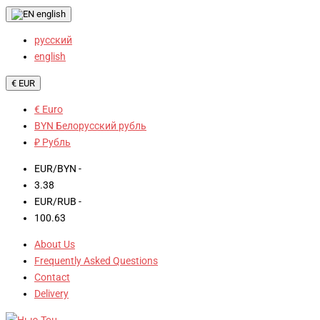
english
русский
english
€ EUR
€ Euro
BYN Белорусский рубль
₽ Рубль
EUR/BYN -
3.38
EUR/RUB -
100.63
About Us
Frequently Asked Questions
Contact
Delivery