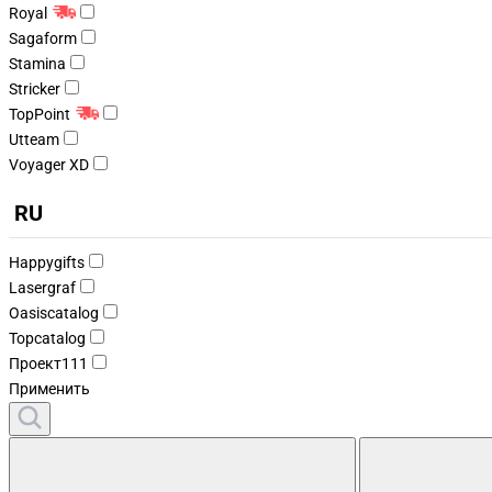
Royal
Sagaform
Stamina
Stricker
TopPoint
Utteam
Voyager XD
RU
Happygifts
Lasergraf
Oasiscatalog
Topcatalog
Проект111
Применить