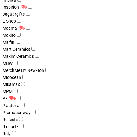
Impliva
Inspirion
Jaguargifts
L-Shop
Macma
Makito
Malfini
Mart Ceramics
Maxim Ceramics
MBW
MerchMe BY New-Ton
Midocean
Mikamax
MPM
PF
Plastoria
Promotionway
Reflects
Richartz
Roly