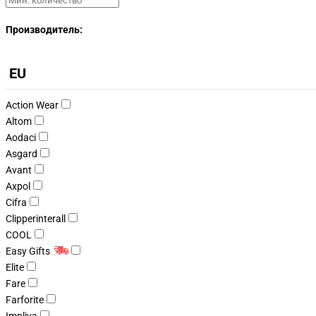
Производитель:
EU
Action Wear
Altom
Aodaci
Asgard
Avant
Axpol
Cifra
Clipperinterall
COOL
Easy Gifts
Elite
Fare
Farforite