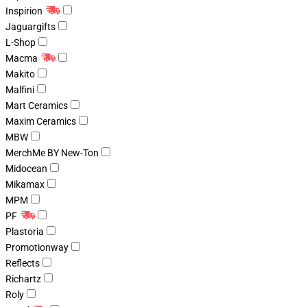
Inspirion
Jaguargifts
L-Shop
Macma
Makito
Malfini
Mart Ceramics
Maxim Ceramics
MBW
MerchMe BY New-Ton
Midocean
Mikamax
MPM
PF
Plastoria
Promotionway
Reflects
Richartz
Roly