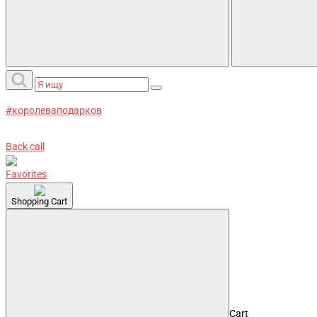
#королеваподарков
Back call
Favorites
Shopping Cart
Cart