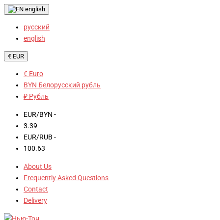
english
русский
english
€ EUR
€ Euro
BYN Белорусский рубль
₽ Рубль
EUR/BYN -
3.39
EUR/RUB -
100.63
About Us
Frequently Asked Questions
Contact
Delivery