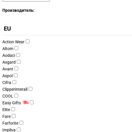
Производитель:
EU
Action Wear
Altom
Aodaci
Asgard
Avant
Axpol
Cifra
Clipperinterall
COOL
Easy Gifts
Elite
Fare
Farforite
Impliva