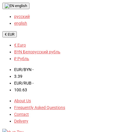
english
русский
english
€ EUR
€ Euro
BYN Белорусский рубль
₽ Рубль
EUR/BYN -
3.39
EUR/RUB -
100.63
About Us
Frequently Asked Questions
Contact
Delivery