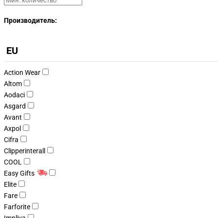
Производитель:
EU
Action Wear
Altom
Aodaci
Asgard
Avant
Axpol
Cifra
Clipperinterall
COOL
Easy Gifts
Elite
Fare
Farforite