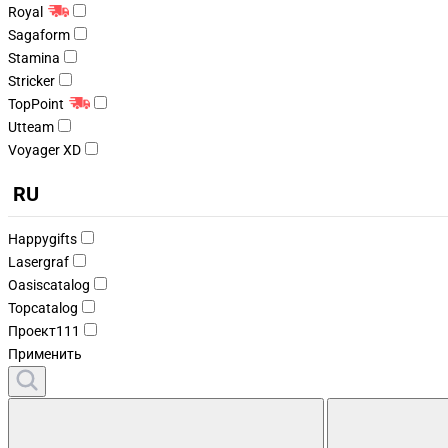
Royal
Sagaform
Stamina
Stricker
TopPoint
Utteam
Voyager XD
RU
Happygifts
Lasergraf
Oasiscatalog
Topcatalog
Проект111
Применить