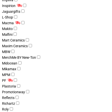
Impliva
Inspirion
Jaguargifts
L-Shop
Macma
Makito
Malfini
Mart Ceramics
Maxim Ceramics
MBW
MerchMe BY New-Ton
Midocean
Mikamax
MPM
PF
Plastoria
Promotionway
Reflects
Richartz
Roly