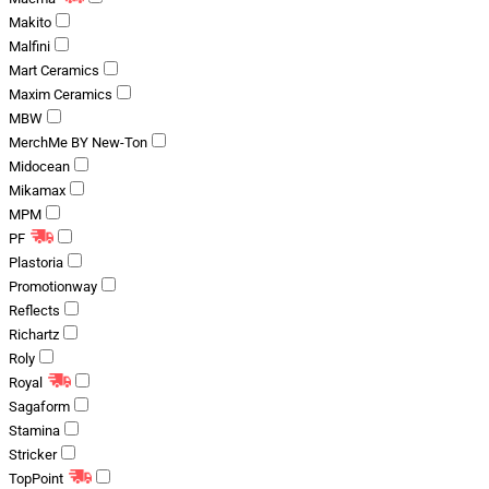
Makito
Malfini
Mart Ceramics
Maxim Ceramics
MBW
MerchMe BY New-Ton
Midocean
Mikamax
MPM
PF
Plastoria
Promotionway
Reflects
Richartz
Roly
Royal
Sagaform
Stamina
Stricker
TopPoint