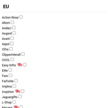
EU
Action Wear
Altom
Aodaci
Asgard
Avant
Axpol
Cifra
Clipperinterall
COOL
Easy Gifts
Elite
Fare
Farforite
Impliva
Inspirion
Jaguargifts
L-Shop
Macma