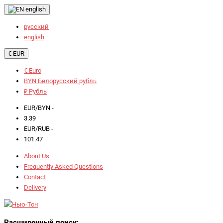
english
русский
english
€ EUR
€ Euro
BYN Белорусский рубль
₽ Рубль
EUR/BYN -
3.39
EUR/RUB -
101.47
About Us
Frequently Asked Questions
Contact
Delivery
Расширенный поиск: