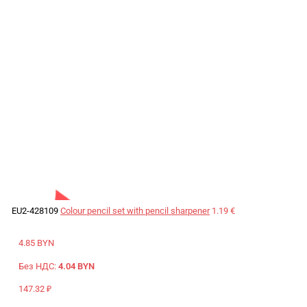
EU2-428109
Colour pencil set with pencil sharpener
1.19 €
4.85 BYN
Без НДС:
4.04 BYN
147.32 ₽