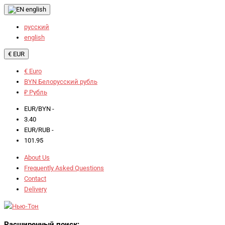
english
русский
english
€ EUR
€ Euro
BYN Белорусский рубль
₽ Рубль
EUR/BYN -
3.40
EUR/RUB -
101.95
About Us
Frequently Asked Questions
Contact
Delivery
Расширенный поиск: