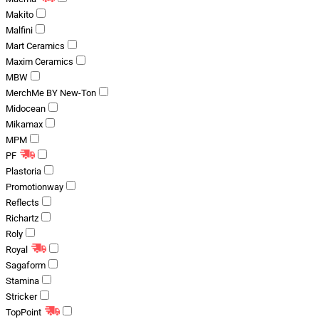
Makito
Malfini
Mart Ceramics
Maxim Ceramics
MBW
MerchMe BY New-Ton
Midocean
Mikamax
MPM
PF
Plastoria
Promotionway
Reflects
Richartz
Roly
Royal
Sagaform
Stamina
Stricker
TopPoint