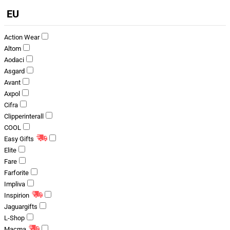
EU
Action Wear
Altom
Aodaci
Asgard
Avant
Axpol
Cifra
Clipperinterall
COOL
Easy Gifts
Elite
Fare
Farforite
Impliva
Inspirion
Jaguargifts
L-Shop
Macma