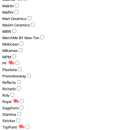
Makito
Malfini
Mart Ceramics
Maxim Ceramics
MBW
MerchMe BY New-Ton
Midocean
Mikamax
MPM
PF
Plastoria
Promotionway
Reflects
Richartz
Roly
Royal
Sagaform
Stamina
Stricker
TopPoint