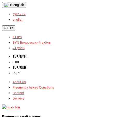
english
русский
english
€ EUR
€ Euro
BYN Белорусский рубль
₽ Рубль
EUR/BYN -
3.38
EUR/RUB -
99.71
About Us
Frequently Asked Questions
Contact
Delivery
Расширенный поиск: