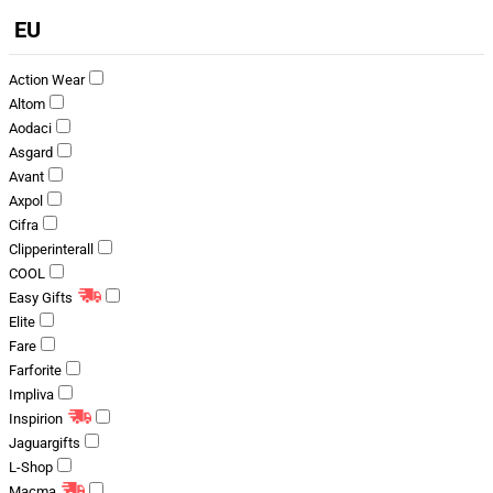
EU
Action Wear
Altom
Aodaci
Asgard
Avant
Axpol
Cifra
Clipperinterall
COOL
Easy Gifts
Elite
Fare
Farforite
Impliva
Inspirion
Jaguargifts
L-Shop
Macma