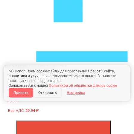
EU10-242003
Pencil Set Tynie
0.21 €
Мы используем cookie-файлы для обеспечения работы сайта,
аналитики и улучшения пользовательского опыта. Вы можете
0.85 BYN
настроить свои предпочтения.
Ознакомьтесь с нашей
Политикой об обработке файлов cookie
Без НДС:
0.71 BYN
Принять
Отклонить
Настройка
25.55 ₽
Без НДС:
20.94 ₽