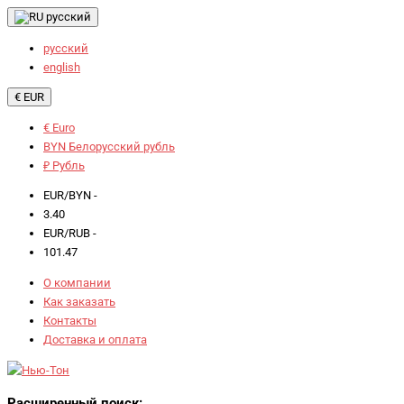
русский
русский
english
€ EUR
€ Euro
BYN Белорусский рубль
₽ Рубль
EUR/BYN -
3.40
EUR/RUB -
101.47
О компании
Как заказать
Контакты
Доставка и оплата
Расширенный поиск: