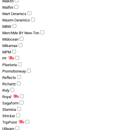
Makito
Malfini
Mart Ceramics
Maxim Ceramics
MBW
MerchMe BY New-Ton
Midocean
Mikamax
MPM
PF
Plastoria
Promotionway
Reflects
Richartz
Roly
Royal
Sagaform
Stamina
Stricker
TopPoint
Utteam