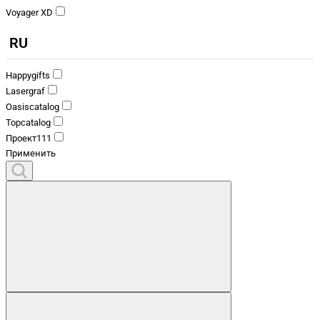
Voyager XD
RU
Happygifts
Lasergraf
Oasiscatalog
Topcatalog
Проект111
Применить