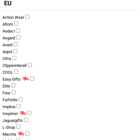
EU
Action Wear
Altom
Aodaci
Asgard
Avant
Axpol
Cifra
Clipperinterall
COOL
Easy Gifts
Elite
Fare
Farforite
Impliva
Inspirion
Jaguargifts
L-Shop
Macma