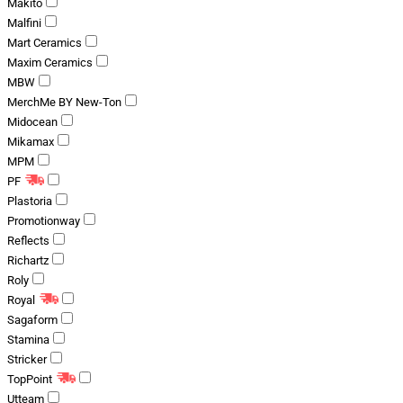
Makito
Malfini
Mart Ceramics
Maxim Ceramics
MBW
MerchMe BY New-Ton
Midocean
Mikamax
MPM
PF
Plastoria
Promotionway
Reflects
Richartz
Roly
Royal
Sagaform
Stamina
Stricker
TopPoint
Utteam