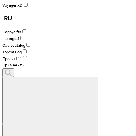
Voyager XD
RU
Happygifts
Lasergraf
Oasiscatalog
Topcatalog
Проект111
Применить