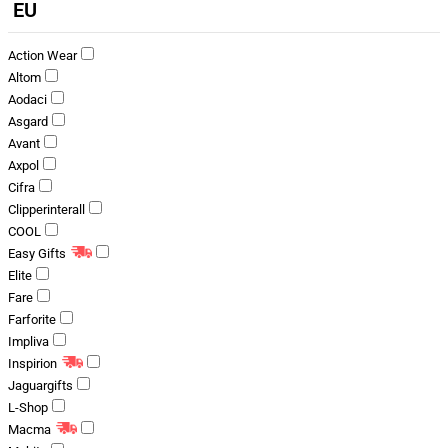
EU
Action Wear
Altom
Aodaci
Asgard
Avant
Axpol
Cifra
Clipperinterall
COOL
Easy Gifts
Elite
Fare
Farforite
Impliva
Inspirion
Jaguargifts
L-Shop
Macma