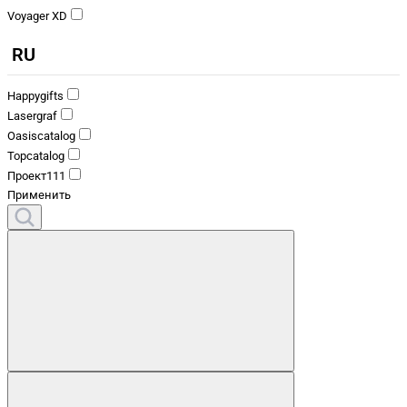
Voyager XD
RU
Happygifts
Lasergraf
Oasiscatalog
Topcatalog
Проект111
Применить