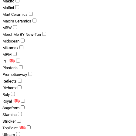
Makito
Malfini
Mart Ceramics
Maxim Ceramics
MBW
MerchMe BY New-Ton
Midocean
Mikamax
MPM
PF
Plastoria
Promotionway
Reflects
Richartz
Roly
Royal
Sagaform
Stamina
Stricker
TopPoint
Utteam