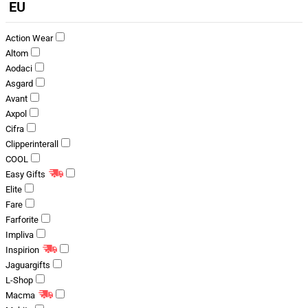
EU
Action Wear
Altom
Aodaci
Asgard
Avant
Axpol
Cifra
Clipperinterall
COOL
Easy Gifts
Elite
Fare
Farforite
Impliva
Inspirion
Jaguargifts
L-Shop
Macma