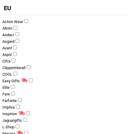
EU
Action Wear
Altom
Aodaci
Asgard
Avant
Axpol
Cifra
Clipperinterall
COOL
Easy Gifts
Elite
Fare
Farforite
Impliva
Inspirion
Jaguargifts
L-Shop
Macma