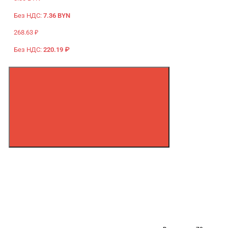
Без НДС:
7.36 BYN
268.63 ₽
Без НДС:
220.19 ₽