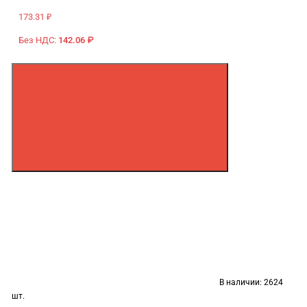
173.31 ₽
Без НДС:
142.06 ₽
В наличии:
2624
шт.