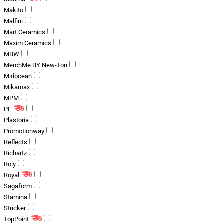
Makito
Malfini
Mart Ceramics
Maxim Ceramics
MBW
MerchMe BY New-Ton
Midocean
Mikamax
MPM
PF
Plastoria
Promotionway
Reflects
Richartz
Roly
Royal
Sagaform
Stamina
Stricker
TopPoint