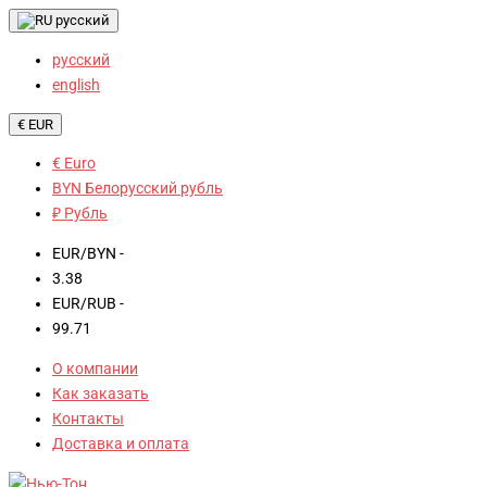
русский
русский
english
€ EUR
€ Euro
BYN Белорусский рубль
₽ Рубль
EUR/BYN -
3.38
EUR/RUB -
99.71
О компании
Как заказать
Контакты
Доставка и оплата