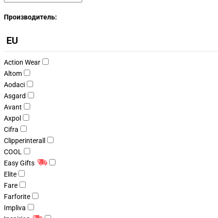
Производитель:
EU
Action Wear
Altom
Aodaci
Asgard
Avant
Axpol
Cifra
Clipperinterall
COOL
Easy Gifts
Elite
Fare
Farforite
Impliva