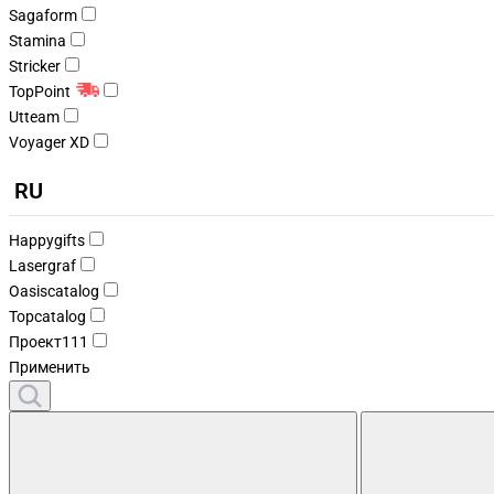
Sagaform
Stamina
Stricker
TopPoint
Utteam
Voyager XD
RU
Happygifts
Lasergraf
Oasiscatalog
Topcatalog
Проект111
Применить