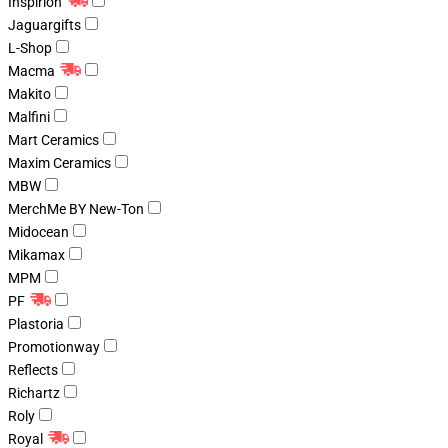
Inspirion
Jaguargifts
L-Shop
Macma
Makito
Malfini
Mart Ceramics
Maxim Ceramics
MBW
MerchMe BY New-Ton
Midocean
Mikamax
MPM
PF
Plastoria
Promotionway
Reflects
Richartz
Roly
Royal