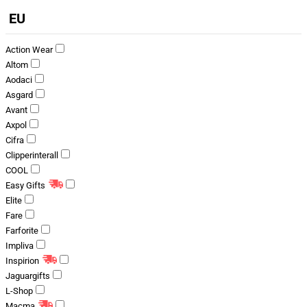
EU
Action Wear
Altom
Aodaci
Asgard
Avant
Axpol
Cifra
Clipperinterall
COOL
Easy Gifts
Elite
Fare
Farforite
Impliva
Inspirion
Jaguargifts
L-Shop
Macma