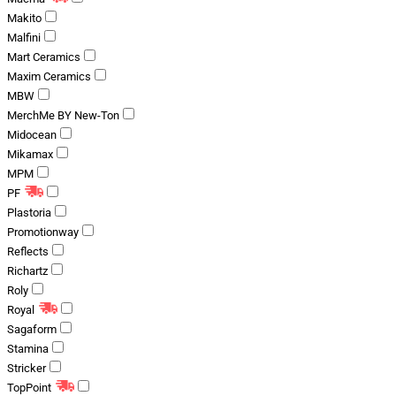
Makito
Malfini
Mart Ceramics
Maxim Ceramics
MBW
MerchMe BY New-Ton
Midocean
Mikamax
MPM
PF
Plastoria
Promotionway
Reflects
Richartz
Roly
Royal
Sagaform
Stamina
Stricker
TopPoint