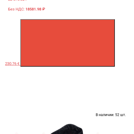
Без НДС:
18581.98 ₽
230.76 €
В наличии:
52 шт.