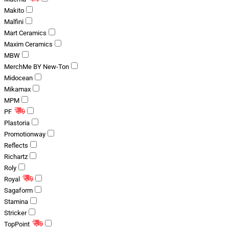
Makito
Malfini
Mart Ceramics
Maxim Ceramics
MBW
MerchMe BY New-Ton
Midocean
Mikamax
MPM
PF
Plastoria
Promotionway
Reflects
Richartz
Roly
Royal
Sagaform
Stamina
Stricker
TopPoint