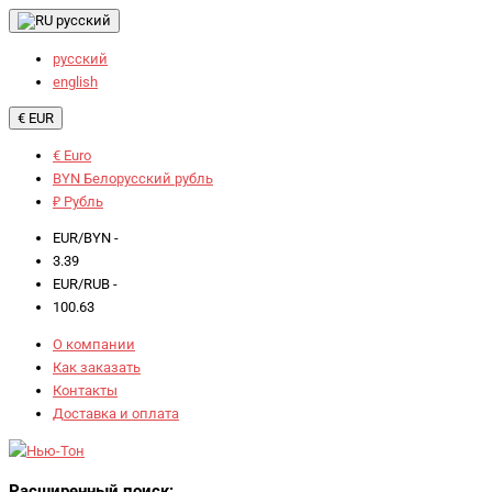
русский
русский
english
€ EUR
€ Euro
BYN Белорусский рубль
₽ Рубль
EUR/BYN -
3.39
EUR/RUB -
100.63
О компании
Как заказать
Контакты
Доставка и оплата
Расширенный поиск: