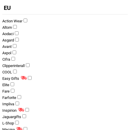
EU
Action Wear
Altom
Aodaci
Asgard
Avant
Axpol
Cifra
Clipperinterall
COOL
Easy Gifts
Elite
Fare
Farforite
Impliva
Inspirion
Jaguargifts
L-Shop
Macma