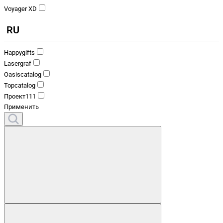
Voyager XD
RU
Happygifts
Lasergraf
Oasiscatalog
Topcatalog
Проект111
Применить