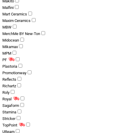
Makito
Malfini
Mart Ceramics
Maxim Ceramics
MBW
MerchMe BY New-Ton
Midocean
Mikamax
MPM
PF
Plastoria
Promotionway
Reflects
Richartz
Roly
Royal
Sagaform
Stamina
Stricker
TopPoint
Utteam