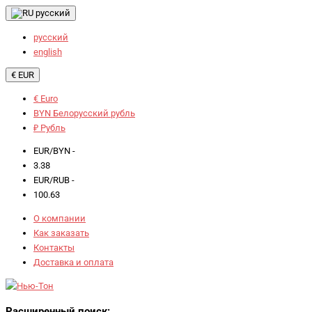
русский
русский
english
€ EUR
€ Euro
BYN Белорусский рубль
₽ Рубль
EUR/BYN -
3.38
EUR/RUB -
100.63
О компании
Как заказать
Контакты
Доставка и оплата
Расширенный поиск: