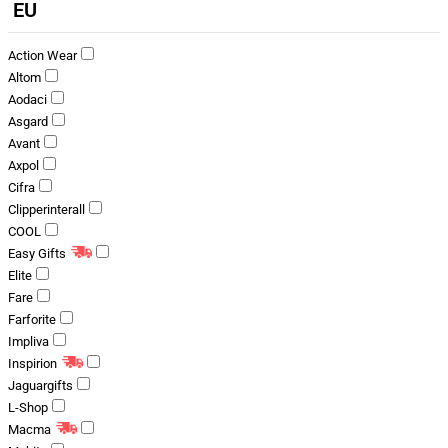
EU
Action Wear
Altom
Aodaci
Asgard
Avant
Axpol
Cifra
Clipperinterall
COOL
Easy Gifts
Elite
Fare
Farforite
Impliva
Inspirion
Jaguargifts
L-Shop
Macma