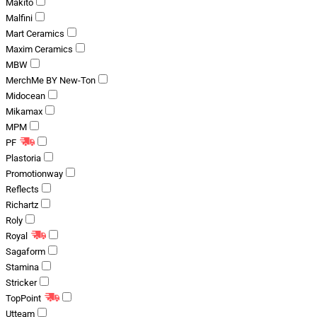
Makito
Malfini
Mart Ceramics
Maxim Ceramics
MBW
MerchMe BY New-Ton
Midocean
Mikamax
MPM
PF
Plastoria
Promotionway
Reflects
Richartz
Roly
Royal
Sagaform
Stamina
Stricker
TopPoint
Utteam