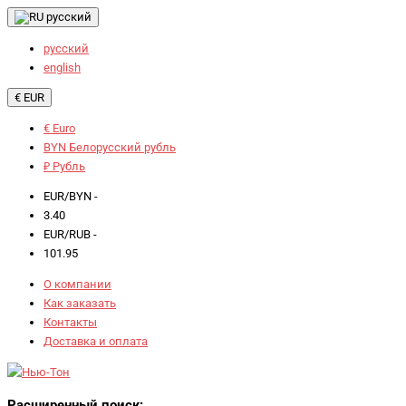
русский
русский
english
€ EUR
€ Euro
BYN Белорусский рубль
₽ Рубль
EUR/BYN -
3.40
EUR/RUB -
101.95
О компании
Как заказать
Контакты
Доставка и оплата
Расширенный поиск: