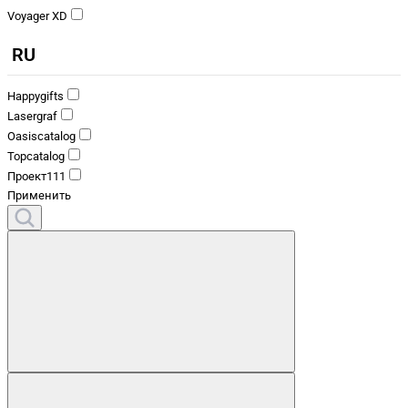
Voyager XD
RU
Happygifts
Lasergraf
Oasiscatalog
Topcatalog
Проект111
Применить