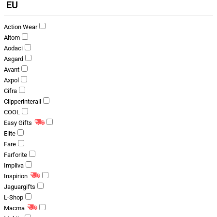
EU
Action Wear
Altom
Aodaci
Asgard
Avant
Axpol
Cifra
Clipperinterall
COOL
Easy Gifts
Elite
Fare
Farforite
Impliva
Inspirion
Jaguargifts
L-Shop
Macma