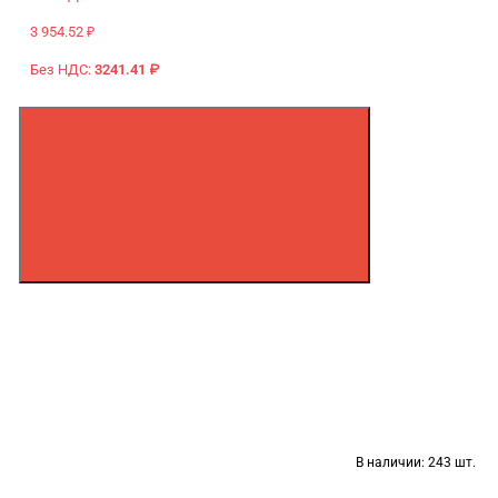
3 954.52 ₽
Без НДС:
3241.41 ₽
В наличии:
243 шт.