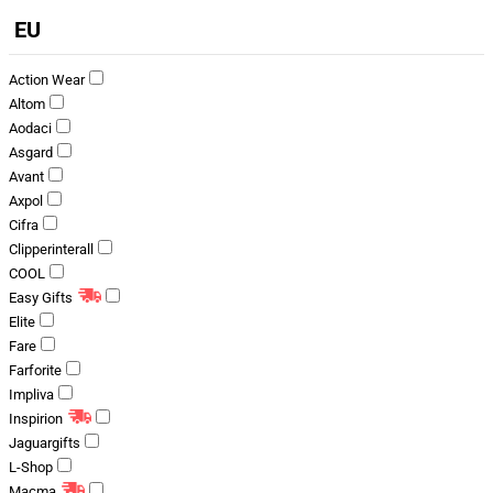
EU
Action Wear
Altom
Aodaci
Asgard
Avant
Axpol
Cifra
Clipperinterall
COOL
Easy Gifts
Elite
Fare
Farforite
Impliva
Inspirion
Jaguargifts
L-Shop
Macma