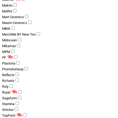
Makito
Malfini
Mart Ceramics
Maxim Ceramics
MBW
MerchMe BY New-Ton
Midocean
Mikamax
MPM
PF
Plastoria
Promotionway
Reflects
Richartz
Roly
Royal
Sagaform
Stamina
Stricker
TopPoint