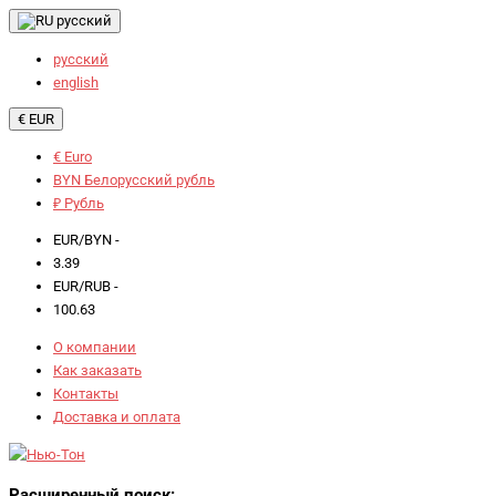
русский
русский
english
€ EUR
€ Euro
BYN Белорусский рубль
₽ Рубль
EUR/BYN -
3.39
EUR/RUB -
100.63
О компании
Как заказать
Контакты
Доставка и оплата
Расширенный поиск: