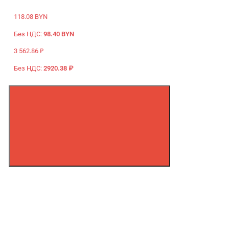
118.08 BYN
Без НДС:
98.40 BYN
3 562.86 ₽
Без НДС:
2920.38 ₽