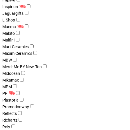
Impliva
Inspirion
Jaguargifts
L-Shop
Macma
Makito
Malfini
Mart Ceramics
Maxim Ceramics
MBW
MerchMe BY New-Ton
Midocean
Mikamax
MPM
PF
Plastoria
Promotionway
Reflects
Richartz
Roly