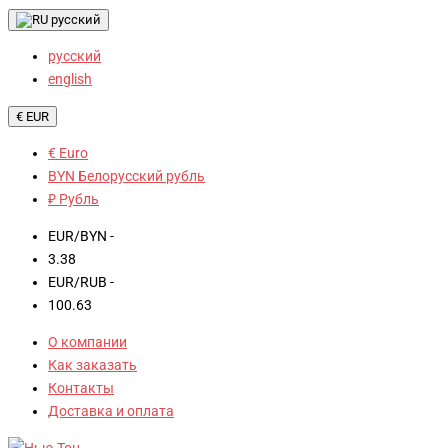
русский
русский
english
€ EUR
€ Euro
BYN Белорусский рубль
₽ Рубль
EUR/BYN -
3.38
EUR/RUB -
100.63
О компании
Как заказать
Контакты
Доставка и оплата