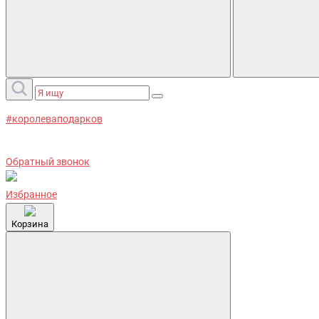
#королеваподарков
Обратный звонок
Избранное
Корзина