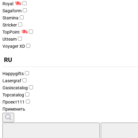
Royal
Sagaform
Stamina
Stricker
TopPoint
Utteam
Voyager XD
RU
Happygifts
Lasergraf
Oasiscatalog
Topcatalog
Проект111
Применить