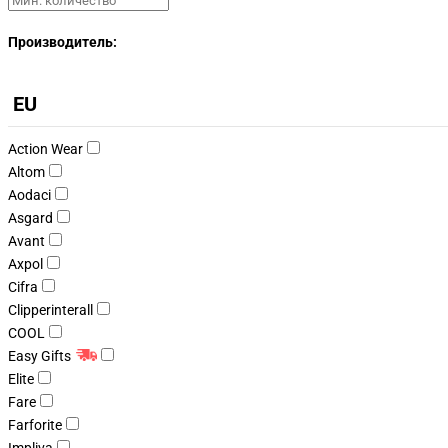
Производитель:
EU
Action Wear
Altom
Aodaci
Asgard
Avant
Axpol
Cifra
Clipperinterall
COOL
Easy Gifts
Elite
Fare
Farforite